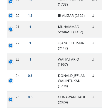
(1738)
20
1.5
IR ALIZAR (2126)
U
21
1
MUHAMMAD
U
SYAIRAFI (1312)
22
1
UJANG SUTISNA
U
(2112)
23
1
WAHYU ARIO
U
(1967)
24
0.5
DONALD JEFLAN
U
WALINTUKAN
(1794)
25
0.5
GUNAWAN HADI
U
(2024)