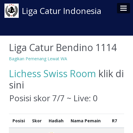
Tog
Liga Catur Indonesia
Liga Catur Bendino 1114
Bagikan Pemenang Lewat WA
Lichess Swiss Room
klik di
sini
Posisi skor 7/7 ~ Live:
0
Posisi
Skor
Hadiah
Nama Pemain
R7