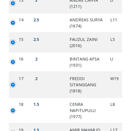
13
3
ANDRE CAHYA
U
(1211)
14
2.5
ANDREAS SURYA
L11
(1674)
15
2.5
FAUZUL ZAINI
L5
(2016)
16
2
BINTANG AFSA
U
(1931)
17
2
FREDDI
W19
SITANGGANG
(1818)
18
1.5
CENRA
L8
NAPITUPULU
(1977)
19
1.5
AMIR MAHMUD
L17