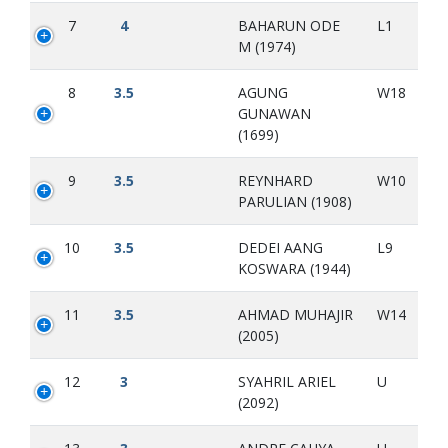
7
4
BAHARUN ODE
L1
M (1974)
8
3.5
AGUNG
W18
GUNAWAN
(1699)
9
3.5
REYNHARD
W10
PARULIAN (1908)
10
3.5
DEDEI AANG
L9
KOSWARA (1944)
11
3.5
AHMAD MUHAJIR
W14
(2005)
12
3
SYAHRIL ARIEL
U
(2092)