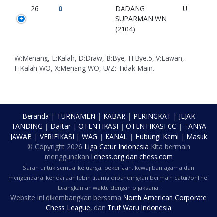
26
0
DADANG
U
SUPARMAN WN
(2104)
W:Menang, L:Kalah, D:Draw, B:Bye, H:Bye.5, V:Lawan,
F:Kalah WO, X:Menang WO, U/Z: Tidak Main.
Beranda
|
TURNAMEN
|
KABAR
|
PERINGKAT
|
JEJAK
TANDING
|
Daftar
|
OTENTIKASI
|
OTENTIKASI CC
|
TANYA
JAWAB
|
VERIFIKASI
|
WAG
|
KANAL
|
Hubungi Kami
|
Masuk
© Copyright
2026
Liga Catur Indonesia
Kita bermain
menggunakan
lichess.org
dan
chess.com
Saran untuk semua: keluarga, pekerjaan, kewajiban agama dan
mengendarai kendaraan lebih utama dibandingkan bermain catur/online.
Luangkanlah waktu dengan bijaksana.
Website ini dikembangkan bersama
North American Corporate
Chess League
, dan
Truf Waru Indonesia