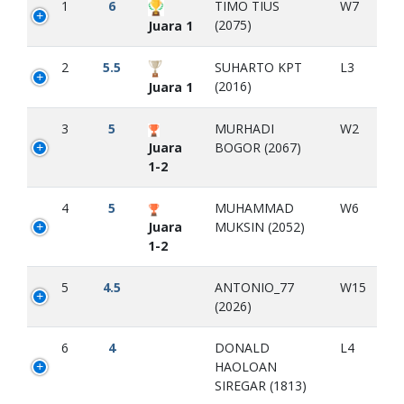
1
6
TIMO TIUS
W7
(2075)
Juara 1
2
5.5
SUHARTO KPT
L3
(2016)
Juara 1
3
5
MURHADI
W2
Juara
BOGOR (2067)
1-2
4
5
MUHAMMAD
W6
Juara
MUKSIN (2052)
1-2
5
4.5
ANTONIO_77
W15
(2026)
6
4
DONALD
L4
HAOLOAN
SIREGAR (1813)