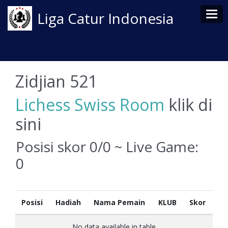
Tog
Liga Catur Indonesia
Zidjian 521
Lichess Swiss Room
klik di
sini
Posisi skor 0/0 ~ Live Game:
0
Posisi
Hadiah
Nama Pemain
KLUB
Skor
No data available in table