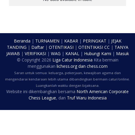
Beranda
|
TURNAMEN
|
KABAR
|
PERINGKAT
|
JEJAK
TANDING
|
Daftar
|
OTENTIKASI
|
OTENTIKASI CC
|
TANYA
JAWAB
|
VERIFIKASI
|
WAG
|
KANAL
|
Hubungi Kami
|
Masuk
© Copyright
2026
Liga Catur Indonesia
Kita bermain
menggunakan
lichess.org
dan
chess.com
Saran untuk semua: keluarga, pekerjaan, kewajiban agama dan
mengendarai kendaraan lebih utama dibandingkan bermain catur/online.
Luangkanlah waktu dengan bijaksana.
Website ini dikembangkan bersama
North American Corporate
Chess League
, dan
Truf Waru Indonesia