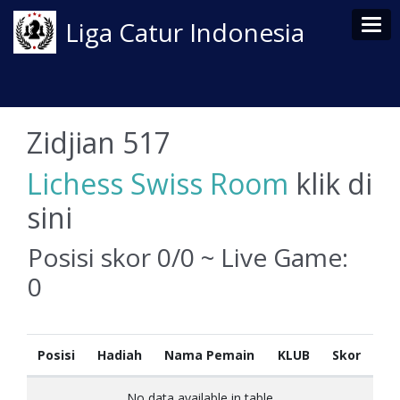
Tog
Liga Catur Indonesia
Zidjian 517
Lichess Swiss Room
klik di
sini
Posisi skor 0/0 ~ Live Game:
0
Posisi
Hadiah
Nama Pemain
KLUB
Skor
No data available in table