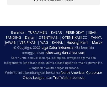
Beranda
|
TURNAMEN
|
KABAR
|
PERINGKAT
|
JEJAK
TANDING
|
Daftar
|
OTENTIKASI
|
OTENTIKASI CC
|
TANYA
JAWAB
|
VERIFIKASI
|
WAG
|
KANAL
|
Hubungi Kami
|
Masuk
© Copyright
2026
Liga Catur Indonesia
Kita bermain
menggunakan
lichess.org
dan
chess.com
Saran untuk semua: keluarga, pekerjaan, kewajiban agama dan
mengendarai kendaraan lebih utama dibandingkan bermain catur/online.
Luangkanlah waktu dengan bijaksana.
Website ini dikembangkan bersama
North American Corporate
Chess League
, dan
Truf Waru Indonesia