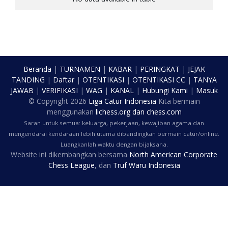
Beranda
|
TURNAMEN
|
KABAR
|
PERINGKAT
|
JEJAK
TANDING
|
Daftar
|
OTENTIKASI
|
OTENTIKASI CC
|
TANYA
JAWAB
|
VERIFIKASI
|
WAG
|
KANAL
|
Hubungi Kami
|
Masuk
© Copyright
2026
Liga Catur Indonesia
Kita bermain
menggunakan
lichess.org
dan
chess.com
Saran untuk semua: keluarga, pekerjaan, kewajiban agama dan
mengendarai kendaraan lebih utama dibandingkan bermain catur/online.
Luangkanlah waktu dengan bijaksana.
Website ini dikembangkan bersama
North American Corporate
Chess League
, dan
Truf Waru Indonesia