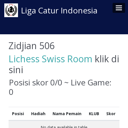
Tog
Liga Catur Indonesia
Zidjian 506
Lichess Swiss Room
klik di
sini
Posisi skor 0/0 ~ Live Game:
0
Posisi
Hadiah
Nama Pemain
KLUB
Skor
No data available in table