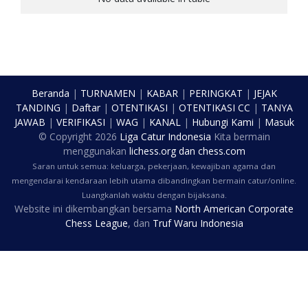
Beranda
|
TURNAMEN
|
KABAR
|
PERINGKAT
|
JEJAK
TANDING
|
Daftar
|
OTENTIKASI
|
OTENTIKASI CC
|
TANYA
JAWAB
|
VERIFIKASI
|
WAG
|
KANAL
|
Hubungi Kami
|
Masuk
© Copyright
2026
Liga Catur Indonesia
Kita bermain
menggunakan
lichess.org
dan
chess.com
Saran untuk semua: keluarga, pekerjaan, kewajiban agama dan
mengendarai kendaraan lebih utama dibandingkan bermain catur/online.
Luangkanlah waktu dengan bijaksana.
Website ini dikembangkan bersama
North American Corporate
Chess League
, dan
Truf Waru Indonesia