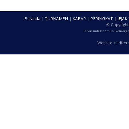
Beranda
|
TURNAMEN
|
KABAR
|
PERINGKAT
|
JEJAK
© Copyrigh
Saran untuk semua: keluarg
Website ini dik