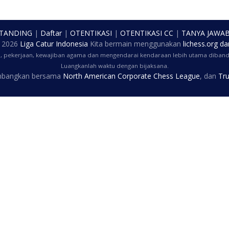
 TANDING
|
Daftar
|
OTENTIKASI
|
OTENTIKASI CC
|
TANYA JAWA
t
2026
Liga Catur Indonesia
Kita bermain menggunakan
lichess.org
da
a, pekerjaan, kewajiban agama dan mengendarai kendaraan lebih utama dibandi
Luangkanlah waktu dengan bijaksana.
embangkan bersama
North American Corporate Chess League
, dan
Tru