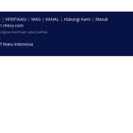
B
|
VERIFIKASI
|
WAG
|
KANAL
|
Hubungi Kami
|
Masuk
n
chess.com
ngkan bermain catur/online.
f Waru Indonesia