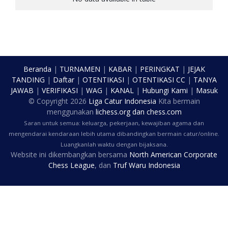
Beranda
|
TURNAMEN
|
KABAR
|
PERINGKAT
|
JEJAK
TANDING
|
Daftar
|
OTENTIKASI
|
OTENTIKASI CC
|
TANYA
JAWAB
|
VERIFIKASI
|
WAG
|
KANAL
|
Hubungi Kami
|
Masuk
© Copyright
2026
Liga Catur Indonesia
Kita bermain
menggunakan
lichess.org
dan
chess.com
Saran untuk semua: keluarga, pekerjaan, kewajiban agama dan
mengendarai kendaraan lebih utama dibandingkan bermain catur/online.
Luangkanlah waktu dengan bijaksana.
Website ini dikembangkan bersama
North American Corporate
Chess League
, dan
Truf Waru Indonesia