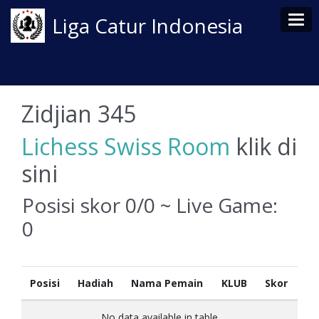
Tog
Liga Catur Indonesia
Zidjian 345
Lichess Swiss Room
klik di
sini
Posisi skor 0/0 ~ Live Game:
0
Posisi
Hadiah
Nama Pemain
KLUB
Skor
No data available in table