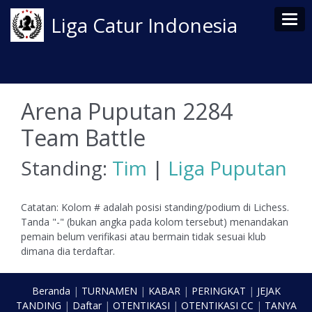
Tog
Liga Catur Indonesia
Arena Puputan 2284
Team Battle
Standing:
Tim
|
Liga Puputan
Catatan: Kolom # adalah posisi standing/podium di Lichess.
Tanda "-" (bukan angka pada kolom tersebut) menandakan
pemain belum verifikasi atau bermain tidak sesuai klub
dimana dia terdaftar.
Beranda
|
TURNAMEN
|
KABAR
|
PERINGKAT
|
JEJAK
TANDING
|
Daftar
|
OTENTIKASI
|
OTENTIKASI CC
|
TANYA