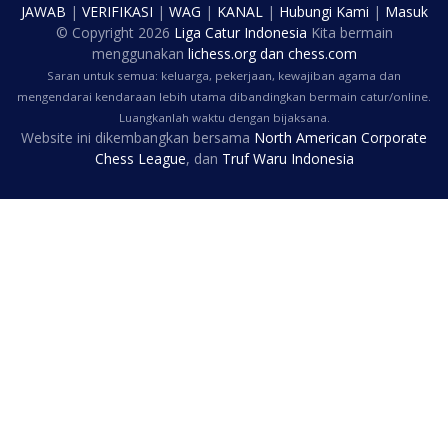
JAWAB
|
VERIFIKASI
|
WAG
|
KANAL
|
Hubungi Kami
|
Masuk
© Copyright
2026
Liga Catur Indonesia
Kita bermain
menggunakan
lichess.org
dan
chess.com
Saran untuk semua: keluarga, pekerjaan, kewajiban agama dan
mengendarai kendaraan lebih utama dibandingkan bermain catur/online.
Luangkanlah waktu dengan bijaksana.
Website ini dikembangkan bersama
North American Corporate
Chess League
, dan
Truf Waru Indonesia