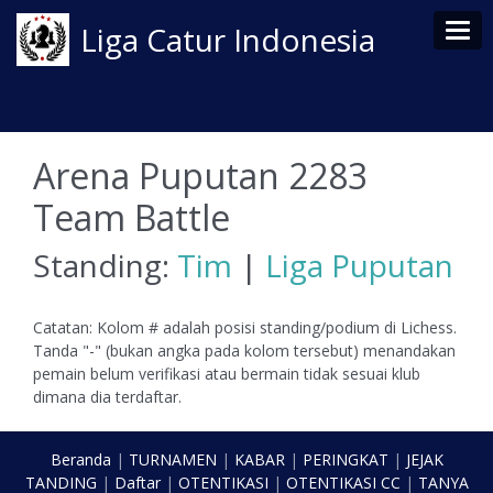
Tog
Liga Catur Indonesia
Arena Puputan 2283
Team Battle
Standing:
Tim
|
Liga Puputan
Catatan: Kolom # adalah posisi standing/podium di Lichess.
Tanda "-" (bukan angka pada kolom tersebut) menandakan
pemain belum verifikasi atau bermain tidak sesuai klub
dimana dia terdaftar.
Beranda
|
TURNAMEN
|
KABAR
|
PERINGKAT
|
JEJAK
TANDING
|
Daftar
|
OTENTIKASI
|
OTENTIKASI CC
|
TANYA