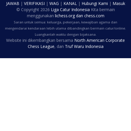
JAWAB
|
VERIFIKASI
|
WAG
|
KANAL
|
Hubungi Kami
|
Masuk
© Copyright
2026
Liga Catur Indonesia
Kita bermain
menggunakan
lichess.org
dan
chess.com
Saran untuk semua: keluarga, pekerjaan, kewajiban agama dan
mengendarai kendaraan lebih utama dibandingkan bermain catur/online.
Luangkanlah waktu dengan bijaksana.
Website ini dikembangkan bersama
North American Corporate
Chess League
, dan
Truf Waru Indonesia