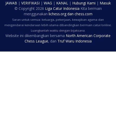
JAWAB
|
VERIFIKASI
|
WAG
|
KANAL
|
Hubungi Kami
|
Masuk
© Copyright
2026
Liga Catur Indonesia
Kita bermain
menggunakan
lichess.org
dan
chess.com
Saran untuk semua: keluarga, pekerjaan, kewajiban agama dan
mengendarai kendaraan lebih utama dibandingkan bermain catur/online.
Luangkanlah waktu dengan bijaksana.
Website ini dikembangkan bersama
North American Corporate
Chess League
, dan
Truf Waru Indonesia