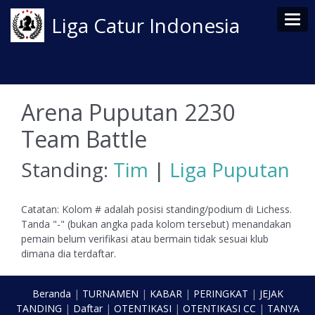
Tog
Liga Catur Indonesia
Arena Puputan 2230
Team Battle
Standing:
Tim
|
Liga Puputan
Catatan: Kolom # adalah posisi standing/podium di Lichess.
Tanda "-" (bukan angka pada kolom tersebut) menandakan
pemain belum verifikasi atau bermain tidak sesuai klub
dimana dia terdaftar.
Beranda
|
TURNAMEN
|
KABAR
|
PERINGKAT
|
JEJAK
TANDING
|
Daftar
|
OTENTIKASI
|
OTENTIKASI CC
|
TANYA