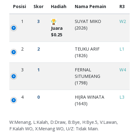
Posisi
Skor
Hadiah
Nama Pemain
R3
1
3
SUYAT MIKO
W2
(2026)
Juara
$0.25
2
2
TEUKU ARIF
L1
(1826)
3
1
FERNAL
W4
SITUMEANG
(1798)
4
0
HIJRA WINATA
L3
(1643)
W:Menang, L:Kalah, D:Draw, B:Bye, H:Bye.5, V:Lawan,
F:Kalah WO, X:Menang WO, U/Z: Tidak Main.