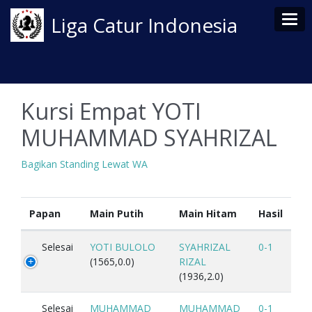
Tog
Liga Catur Indonesia
Kursi Empat YOTI
MUHAMMAD SYAHRIZAL
Bagikan Standing Lewat WA
Papan
Main Putih
Main Hitam
Hasil
Selesai
YOTI BULOLO
SYAHRIZAL
0-1
(1565,0.0)
RIZAL
(1936,2.0)
Selesai
MUHAMMAD
MUHAMMAD
0-1