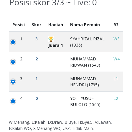
Posisi skor 3/3 ~ Live:
0
Posisi
Skor
Hadiah
Nama Pemain
R3
1
3
SYAHRIZAL RIZAL
W3
(1936)
Juara 1
2
2
MUHAMMAD
W4
RIDWAN (1543)
3
1
MUHAMMAD
L1
HENDRI (1795)
4
0
YOTI YUSUF
L2
BULOLO (1565)
W:Menang, L:Kalah, D:Draw, B:Bye, H:Bye.5, V:Lawan,
F:Kalah WO, X:Menang WO, U/Z: Tidak Main.