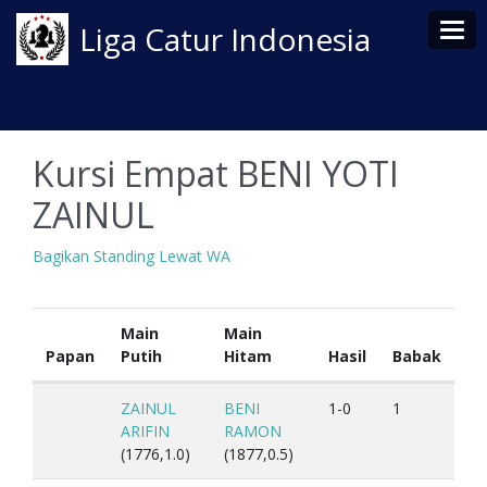
Tog
Liga Catur Indonesia
Kursi Empat BENI YOTI
ZAINUL
Bagikan Standing Lewat WA
Main
Main
Papan
Putih
Hitam
Hasil
Babak
ZAINUL
BENI
1-0
1
ARIFIN
RAMON
(1776,1.0)
(1877,0.5)