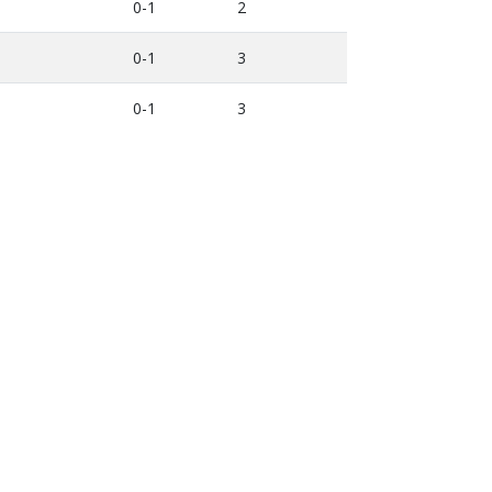
0-1
2
0-1
3
0-1
3