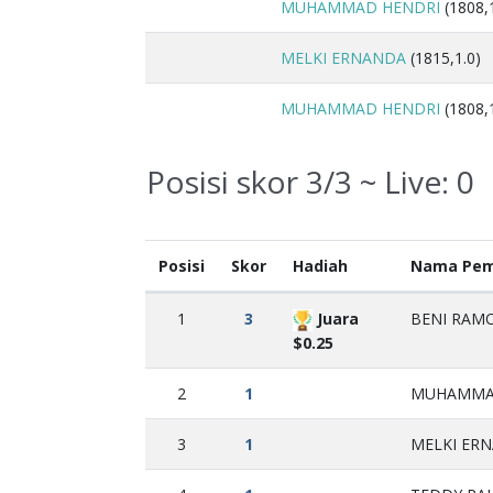
MUHAMMAD HENDRI
(1808,1
MELKI ERNANDA
(1815,1.0)
MUHAMMAD HENDRI
(1808,1
Posisi skor 3/3 ~ Live:
0
Posisi
Skor
Hadiah
Nama Pem
1
3
Juara
BENI RAMO
$0.25
2
1
MUHAMMAD
3
1
MELKI ERN