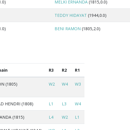
.0)
MELKI ERNANDA
(1815,0.0)
TEDDY HIDAYAT
(1944,0.0)
.0)
BENI RAMON
(1805,2.0)
ain
R3
R2
R1
N (1805)
W2
W4
W3
 HENDRI (1808)
L1
L3
W4
ANDA (1815)
L4
W2
L1