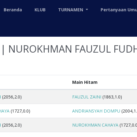
Beranda
KLUB
TURNAMEN
Pertanyaan U
US| NUROKHMAN FAUZUL FUD
Main Hitam
I
(2056,2.0)
FAUZUL ZAINI
(1863,1.0)
HAYA
(1727,0.0)
ANDRIANSYAH DOMPU
(2004,1.
I
(2056,2.0)
NUROKHMAN CAHAYA
(1727,0.