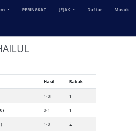
mum
PERINGKAT
JEJAK
Daftar
Masuk
HAILUL
Hasil
Babak
1-0F
1
0)
0-1
1
0)
1-0
2