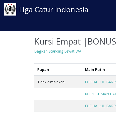
Liga Catur Indonesia
Kursi Empat |BON
Bagikan Standing Lewat WA
Papan
Main Putih
Tidak dimainkan
FUDHAILUL BARR
NUROKHMAN CA
FUDHAILUL BARR