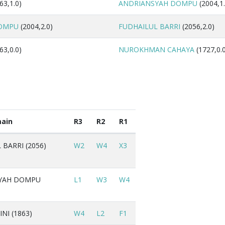
63,1.0)
ANDRIANSYAH DOMPU
(2004,1.
DOMPU
(2004,2.0)
FUDHAILUL BARRI
(2056,2.0)
63,0.0)
NUROKHMAN CAHAYA
(1727,0.
ain
R3
R2
R1
 BARRI (2056)
W2
W4
X3
YAH DOMPU
L1
W3
W4
NI (1863)
W4
L2
F1