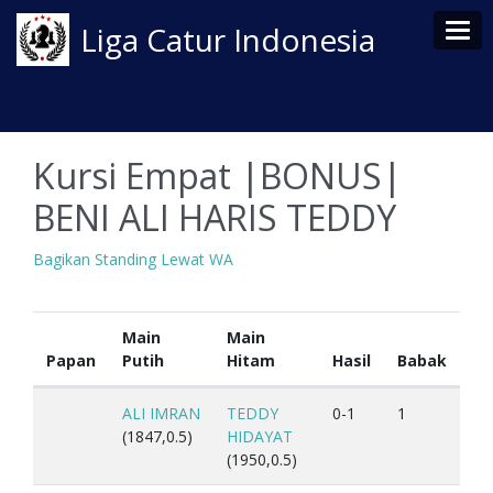
Tog
Liga Catur Indonesia
Kursi Empat |BONUS|
BENI ALI HARIS TEDDY
Bagikan Standing Lewat WA
Main
Main
Papan
Putih
Hitam
Hasil
Babak
ALI IMRAN
TEDDY
0-1
1
(1847,0.5)
HIDAYAT
(1950,0.5)