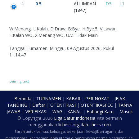
4
0.5
ALI IMRAN
D3
L1
(1847)
W:Menang, L:Kalah, D:Draw, B:Bye, H:Bye.5, V:Lawan,
F:Kalah WO, X:Menang WO, U/Z: Tidak Main.
Tanggal Turnamen: Minggu, 09 Agustus 2026, Pukul
11.14.47
pairing text
Beranda
|
TURNAMEN
|
KABAR
|
PERINGKAT
|
JEJAK
TANDING
|
Daftar
|
OTENTIKASI
|
OTENTIKASI CC
|
TANYA
JAWAB
|
VERIFIKASI
|
WAG
|
KANAL
|
Hubungi Kami
|
Masuk
© Copyright
2026
Liga Catur Indonesia
Kita bermain
menggunakan
lichess.org
dan
chess.com
Saran untuk semua: keluarga, pekerjaan, kewajiban agama dan
mengendarai kendaraan lebih utama dibandingkan bermain catur/online.