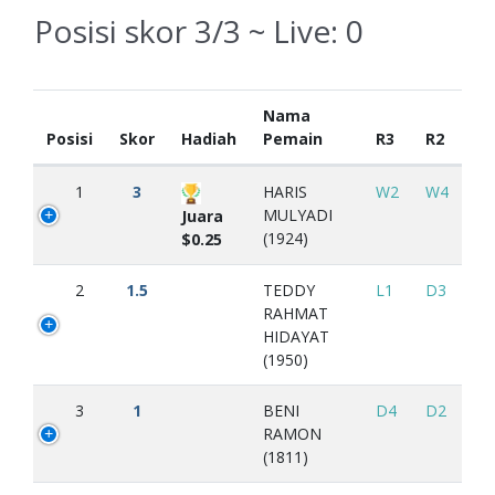
Posisi skor 3/3 ~ Live:
0
Nama
Posisi
Skor
Hadiah
Pemain
R3
R2
1
3
HARIS
W2
W4
MULYADI
Juara
(1924)
$0.25
2
1.5
TEDDY
L1
D3
RAHMAT
HIDAYAT
(1950)
3
1
BENI
D4
D2
RAMON
(1811)