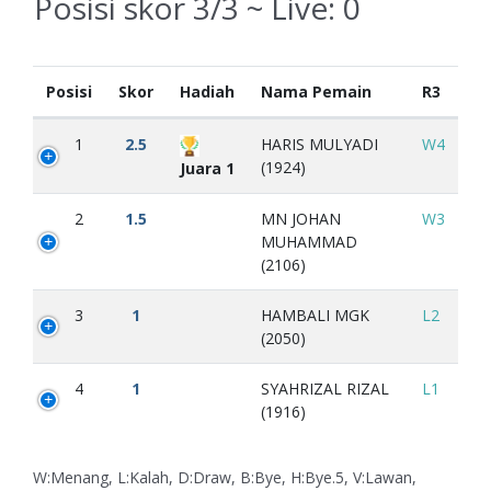
Posisi skor 3/3 ~ Live:
0
Posisi
Skor
Hadiah
Nama Pemain
R3
1
2.5
HARIS MULYADI
W4
(1924)
Juara 1
2
1.5
MN JOHAN
W3
MUHAMMAD
(2106)
3
1
HAMBALI MGK
L2
(2050)
4
1
SYAHRIZAL RIZAL
L1
(1916)
W:Menang, L:Kalah, D:Draw, B:Bye, H:Bye.5, V:Lawan,