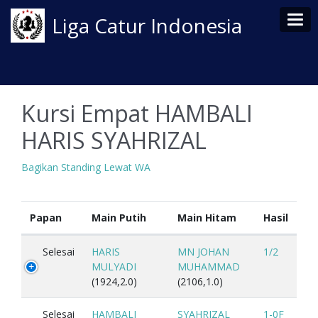
Tog
Liga Catur Indonesia
Kursi Empat HAMBALI
HARIS SYAHRIZAL
Bagikan Standing Lewat WA
Papan
Main Putih
Main Hitam
Hasil
Selesai
HARIS
MN JOHAN
1/2
MULYADI
MUHAMMAD
(1924,2.0)
(2106,1.0)
Selesai
HAMBALI
SYAHRIZAL
1-0F