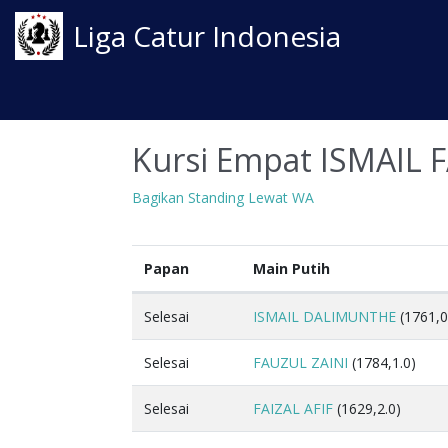
Liga Catur Indonesia
Kursi Empat ISMAIL 
Bagikan Standing Lewat WA
Papan
Main Putih
Selesai
ISMAIL DALIMUNTHE
(1761,0
Selesai
FAUZUL ZAINI
(1784,1.0)
Selesai
FAIZAL AFIF
(1629,2.0)