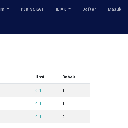
mum
PERINGKAT
JEJAK
Daftar
Masuk
Hasil
Babak
0-1
1
0-1
1
0-1
2