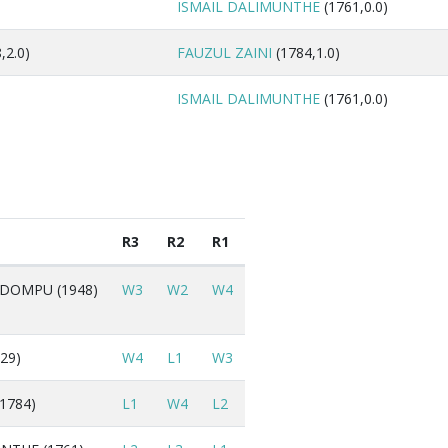
ISMAIL DALIMUNTHE
(1761,0.0)
,2.0)
FAUZUL ZAINI
(1784,1.0)
ISMAIL DALIMUNTHE
(1761,0.0)
R3
R2
R1
DOMPU (1948)
W3
W2
W4
629)
W4
L1
W3
1784)
L1
W4
L2