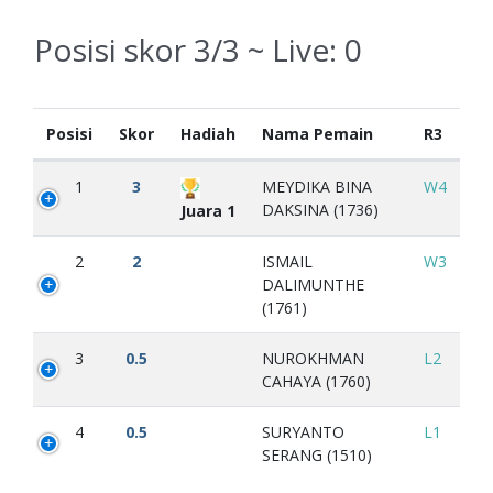
Posisi skor 3/3 ~ Live:
0
Posisi
Skor
Hadiah
Nama Pemain
R3
1
3
MEYDIKA BINA
W4
DAKSINA (1736)
Juara 1
2
2
ISMAIL
W3
DALIMUNTHE
(1761)
3
0.5
NUROKHMAN
L2
CAHAYA (1760)
4
0.5
SURYANTO
L1
SERANG (1510)