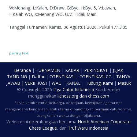
W:Menang, L:Kalah, D:Draw, B:Bye, H:Bye.5, V:Lawan,
F:Kalah WO, X:Menang WO, U/Z: Tidak Main.
Tanggal Turnamen: Kamis, 06 Agustus 2026, Pukul 17.13.05
pairing text
Beranda
|
TURNAMEN
|
KABAR
|
PERINGKAT
|
JEJAK
TANDING
|
Daftar
|
OTENTIKASI
|
OTENTIKASI CC
|
TANYA
JAWAB
|
VERIFIKASI
|
WAG
|
KANAL
|
Hubungi Kami
|
Masuk
© Copyright
2026
Liga Catur Indonesia
Kita bermain
menggunakan
lichess.org
dan
chess.com
Saran untuk semua: keluarga, pekerjaan, kewajiban agama dan
mengendarai kendaraan lebih utama dibandingkan bermain catur/online.
Luangkanlah waktu dengan bijaksana.
Website ini dikembangkan bersama
North American Corporate
Chess League
, dan
Truf Waru Indonesia