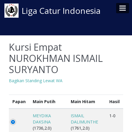
Tog
Liga Catur Indonesia
Kursi Empat
NUROKHMAN ISMAIL
SURYANTO
Bagikan Standing Lewat WA
Papan
Main Putih
Main Hitam
Hasil
MEYDIKA
ISMAIL
1-0
DAKSINA
DALIMUNTHE
(1736,2.0)
(1761,2.0)