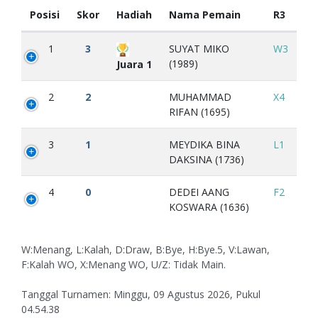
Posisi
Skor
Hadiah
Nama Pemain
R3
1
3
SUYAT MIKO
W3
(1989)
Juara 1
2
2
MUHAMMAD
X4
RIFAN (1695)
3
1
MEYDIKA BINA
L1
DAKSINA (1736)
4
0
DEDEI AANG
F2
KOSWARA (1636)
W:Menang, L:Kalah, D:Draw, B:Bye, H:Bye.5, V:Lawan,
F:Kalah WO, X:Menang WO, U/Z: Tidak Main.
Tanggal Turnamen: Minggu, 09 Agustus 2026, Pukul
04.54.38