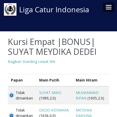
Tog
Liga Catur Indonesia
Kursi Empat |BONUS|
SUYAT MEYDIKA DEDEI
Bagikan Standing Lewat WA
Papan
Main Putih
Main Hitam
Tidak
SUYAT MIKO
MUHAMMAD
dimainkan
(1989,2.0)
RIFAN
(1695,2.0)
Tidak
DEDEI KOSWARA
MEYDIKA
dimainkan
(1636,0.0)
DAKSINA