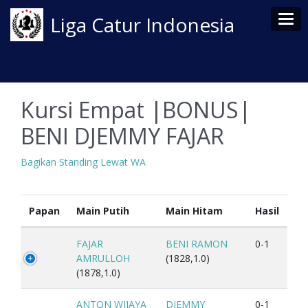
Tog
Liga Catur Indonesia
Kursi Empat |BONUS|
BENI DJEMMY FAJAR
Bagikan Standing Lewat WA
Papan
Main Putih
Main Hitam
Hasil
FAJAR
BENI RAMON
0-1
AMRULLOH
(1828,1.0)
(1878,1.0)
ANTON WIJAYA
DJEMMY
0-1