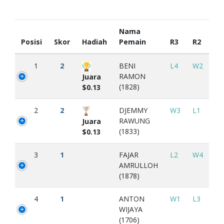
Nama
Posisi
Skor
Hadiah
Pemain
R3
R2
1
2
BENI
L4
W2
RAMON
Juara
(1828)
$0.13
2
2
DJEMMY
W3
L1
RAWUNG
Juara
(1833)
$0.13
3
1
FAJAR
L2
W4
AMRULLOH
(1878)
4
1
ANTON
W1
L3
WIJAYA
(1706)