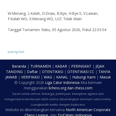
W:Menang, L:Kalah, D:Draw, B:Bye, H:Bye.5, V:Lawan,
F:Kalah WO, X:Menang WO, U/Z: Tidak Main.
Tanggal Turnamen: Rabu, 05 Agustus 2026, Pukul 22.03.54
pairing text
Beranda
|
TURNAMEN
|
KABAR
|
PERINGKAT
|
JEJAK
TANDING
|
Daftar
|
OTENTIKASI
|
OTENTIKASI CC
|
TANYA
JAWAB
|
VERIFIKASI
|
WAG
|
KANAL
|
Hubungi Kami
|
Masuk
© Copyright
2026
Liga Catur Indonesia
Kita bermain
menggunakan
lichess.org
dan
chess.com
Saran untuk semua: keluarga, pekerjaan, kewajiban agama dan
mengendarai kendaraan lebih utama dibandingkan bermain catur/online.
Luangkanlah waktu dengan bijaksana.
Website ini dikembangkan bersama
North American Corporate
Chess League
, dan
Truf Waru Indonesia