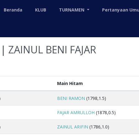
Beranda
KLUB
TURNAMEN
Pertanyaan U
| ZAINUL BENI FAJAR
Main Hitam
)
BENI RAMON
(1798,1.5)
FAJAR AMRULLOH
(1878,0.5)
)
ZAINUL ARIFIN
(1786,1.0)