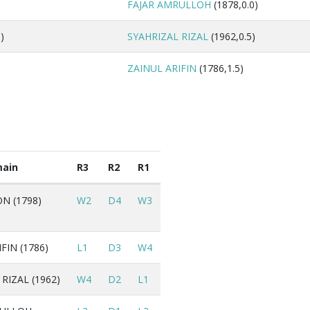
FAJAR AMRULLOH
(1878,0.0)
)
SYAHRIZAL RIZAL
(1962,0.5)
ZAINUL ARIFIN
(1786,1.5)
ain
R3
R2
R1
N (1798)
W2
D4
W3
FIN (1786)
L1
D3
W4
RIZAL (1962)
W4
D2
L1