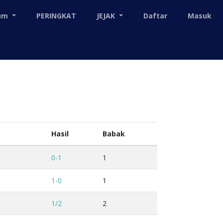
mum
PERINGKAT
JEJAK
Daftar
Masuk
Hasil
Babak
0-1
1
1-0
1
1/2
2