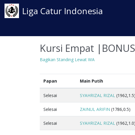
Liga Catur Indonesia
Kursi Empat |BONUS
Bagikan Standing Lewat WA
Papan
Main Putih
Selesai
SYAHRIZAL RIZAL
(1962,1.5
Selesai
ZAINUL ARIFIN
(1786,0.5)
Selesai
SYAHRIZAL RIZAL
(1962,1.0