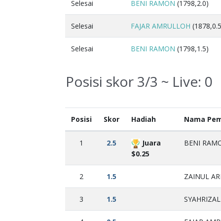
Selesai
BENI RAMON
(1798,2.0)
Selesai
FAJAR AMRULLOH
(1878,0.5
Selesai
BENI RAMON
(1798,1.5)
Posisi skor 3/3 ~ Live:
0
Posisi
Skor
Hadiah
Nama Pem
1
2.5
Juara
BENI RAMO
$0.25
2
1.5
ZAINUL ARI
3
1.5
SYAHRIZAL 