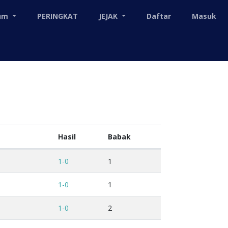
mum
PERINGKAT
JEJAK
Daftar
Masuk
Hasil
Babak
1-0
1
1-0
1
1-0
2