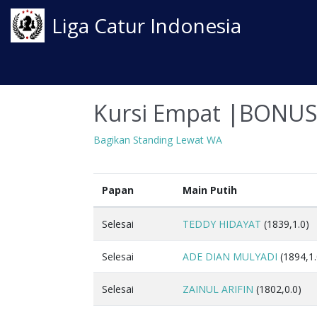
Liga Catur Indonesia
Kursi Empat |BONUS
Bagikan Standing Lewat WA
Papan
Main Putih
Selesai
TEDDY HIDAYAT
(1839,1.0)
Selesai
ADE DIAN MULYADI
(1894,1.
Selesai
ZAINUL ARIFIN
(1802,0.0)