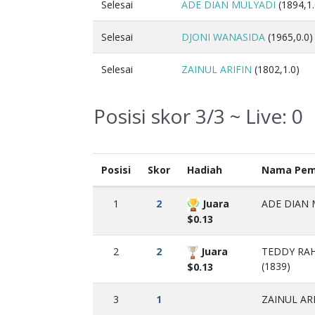
Selesai
ADE DIAN MULYADI
(1894,1.
Selesai
DJONI WANASIDA
(1965,0.0)
Selesai
ZAINUL ARIFIN
(1802,1.0)
Posisi skor 3/3 ~ Live:
0
Posisi
Skor
Hadiah
Nama Pem
1
2
Juara
ADE DIAN 
$0.13
2
2
Juara
TEDDY RA
(1839)
$0.13
3
1
ZAINUL ARI