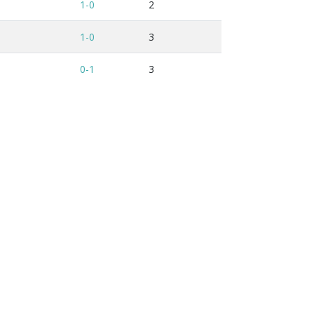
1-0
2
1-0
3
0-1
3