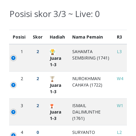
Posisi skor 3/3 ~ Live:
0
Posisi
Skor
Hadiah
Nama Pemain
R3
1
2
SAHAMTA
L3
SEMBIRING (1741)
Juara
1-3
2
2
NUROKHMAN
W4
CAHAYA (1722)
Juara
1-3
3
2
ISMAIL
W1
Juara
DALIMUNTHE
1-3
(1761)
4
0
SURYANTO
L2