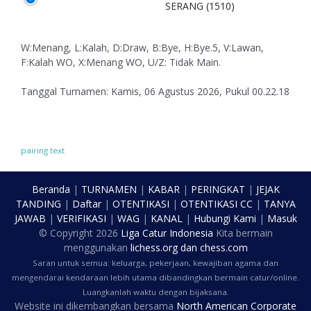
SERANG (1510)
W:Menang, L:Kalah, D:Draw, B:Bye, H:Bye.5, V:Lawan,
F:Kalah WO, X:Menang WO, U/Z: Tidak Main.
Tanggal Turnamen: Kamis, 06 Agustus 2026, Pukul 00.22.18
pairing text
Beranda
|
TURNAMEN
|
KABAR
|
PERINGKAT
|
JEJAK
TANDING
|
Daftar
|
OTENTIKASI
|
OTENTIKASI CC
|
TANYA
JAWAB
|
VERIFIKASI
|
WAG
|
KANAL
|
Hubungi Kami
|
Masuk
© Copyright
2026
Liga Catur Indonesia
Kita bermain
menggunakan
lichess.org
dan
chess.com
Saran untuk semua: keluarga, pekerjaan, kewajiban agama dan
mengendarai kendaraan lebih utama dibandingkan bermain catur/online.
Luangkanlah waktu dengan bijaksana.
Website ini dikembangkan bersama
North American Corporate