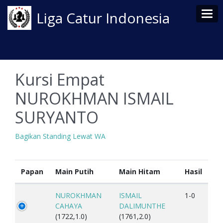
Tog
Liga Catur Indonesia
Kursi Empat
NUROKHMAN ISMAIL
SURYANTO
Bagikan Standing Lewat WA
Papan
Main Putih
Main Hitam
Hasil
NUROKHMAN
ISMAIL
1-0
CAHAYA
DALIMUNTHE
(1722,1.0)
(1761,2.0)