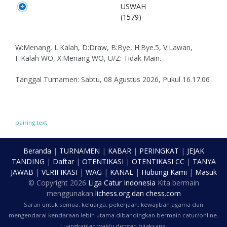
USWAH
(1579)
W:Menang, L:Kalah, D:Draw, B:Bye, H:Bye.5, V:Lawan,
F:Kalah WO, X:Menang WO, U/Z: Tidak Main.
Tanggal Turnamen: Sabtu, 08 Agustus 2026, Pukul 16.17.06
pairing text
Beranda
|
TURNAMEN
|
KABAR
|
PERINGKAT
|
JEJAK
TANDING
|
Daftar
|
OTENTIKASI
|
OTENTIKASI CC
|
TANYA
JAWAB
|
VERIFIKASI
|
WAG
|
KANAL
|
Hubungi Kami
|
Masuk
© Copyright
2026
Liga Catur Indonesia
Kita bermain
menggunakan
lichess.org
dan
chess.com
Saran untuk semua: keluarga, pekerjaan, kewajiban agama dan
mengendarai kendaraan lebih utama dibandingkan bermain catur/online.
Luangkanlah waktu dengan bijaksana.