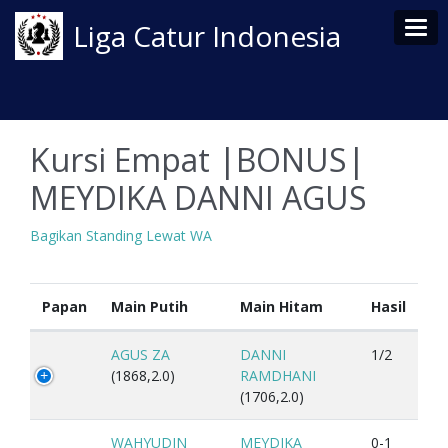
Tog
Liga Catur Indonesia
Kursi Empat |BONUS|
MEYDIKA DANNI AGUS
Bagikan Standing Lewat WA
Papan
Main Putih
Main Hitam
Hasil
AGUS ZA
DANNI
1/2
(1868,2.0)
RAMDHANI
(1706,2.0)
WAHYUDIN
MEYDIKA
0-1