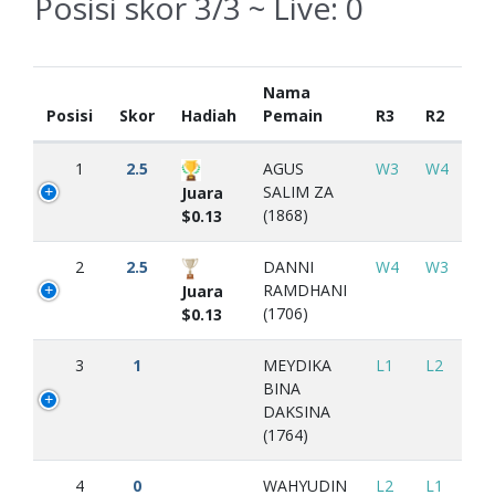
Posisi skor 3/3 ~ Live:
0
Nama
Posisi
Skor
Hadiah
Pemain
R3
R2
1
2.5
AGUS
W3
W4
SALIM ZA
Juara
(1868)
$0.13
2
2.5
DANNI
W4
W3
RAMDHANI
Juara
(1706)
$0.13
3
1
MEYDIKA
L1
L2
BINA
DAKSINA
(1764)
4
0
WAHYUDIN
L2
L1