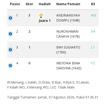
Posisi
Skor
Hadiah
Nama Pemain
R3
1
3
ANDRIANSYAH
W3
DOMPU (1948)
Juara 1
2
2
NUROKHMAN
X4
CAHAYA (1678)
3
1
BWI SUGIARTO
L1
(1760)
4
0
MEYDIKA BINA
F2
DAKSINA (1642)
W:Menang, L:Kalah, D:Draw, B:Bye, H:Bye.5, V:Lawan,
F:Kalah WO, X:Menang WO, U/Z: Tidak Main.
Tanggal Turnamen: Jumat, 07 Agustus 2026, Pukul 07.36.31