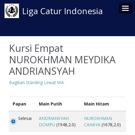
Tog
Liga Catur Indonesia
Kursi Empat
NUROKHMAN MEYDIKA
ANDRIANSYAH
Bagikan Standing Lewat WA
Papan
Main Putih
Main Hitam
Selesai
ANDRIANSYAH
NUROKHMAN
DOMPU
(1948,2.0)
CAHAYA
(1678,2.0)