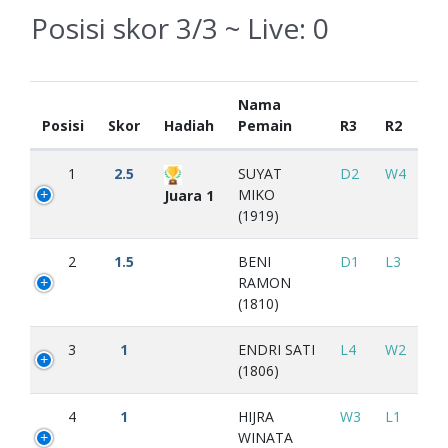
Posisi skor 3/3 ~ Live:
0
Nama
Posisi
Skor
Hadiah
Pemain
R3
R2
1
2.5
SUYAT
D2
W4
MIKO
Juara 1
(1919)
2
1.5
BENI
D1
L3
RAMON
(1810)
3
1
ENDRI SATI
L4
W2
(1806)
4
1
HIJRA
W3
L1
WINATA