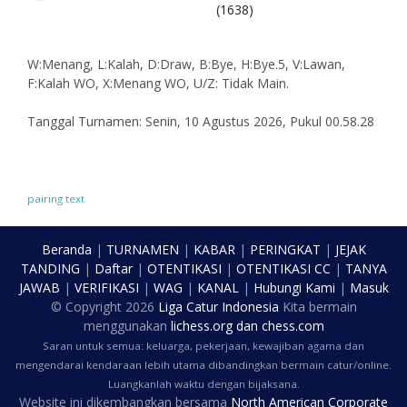
(1638)
W:Menang, L:Kalah, D:Draw, B:Bye, H:Bye.5, V:Lawan,
F:Kalah WO, X:Menang WO, U/Z: Tidak Main.
Tanggal Turnamen: Senin, 10 Agustus 2026, Pukul 00.58.28
pairing text
Beranda
|
TURNAMEN
|
KABAR
|
PERINGKAT
|
JEJAK
TANDING
|
Daftar
|
OTENTIKASI
|
OTENTIKASI CC
|
TANYA
JAWAB
|
VERIFIKASI
|
WAG
|
KANAL
|
Hubungi Kami
|
Masuk
© Copyright
2026
Liga Catur Indonesia
Kita bermain
menggunakan
lichess.org
dan
chess.com
Saran untuk semua: keluarga, pekerjaan, kewajiban agama dan
mengendarai kendaraan lebih utama dibandingkan bermain catur/online.
Luangkanlah waktu dengan bijaksana.
Website ini dikembangkan bersama
North American Corporate