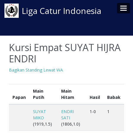
Tog
Liga Catur Indonesia
Kursi Empat SUYAT HIJRA
ENDRI
Bagikan Standing Lewat WA
Main
Main
Papan
Putih
Hitam
Hasil
Babak
SUYAT
ENDRI
1-0
1
MIKO
SATI
(1919,1.5)
(1806,1.0)