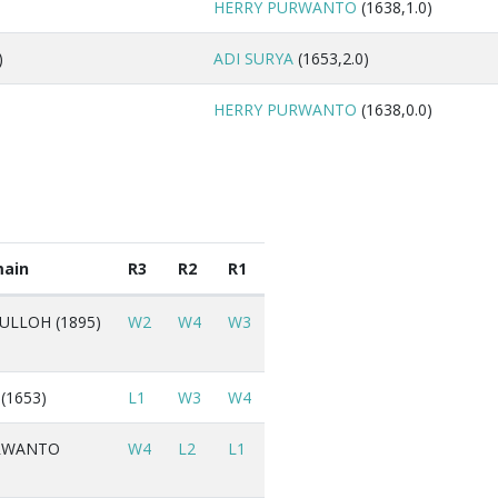
HERRY PURWANTO
(1638,1.0)
)
ADI SURYA
(1653,2.0)
HERRY PURWANTO
(1638,0.0)
ain
R3
R2
R1
ULLOH (1895)
W2
W4
W3
(1653)
L1
W3
W4
RWANTO
W4
L2
L1