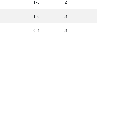
1-0
2
1-0
3
0-1
3