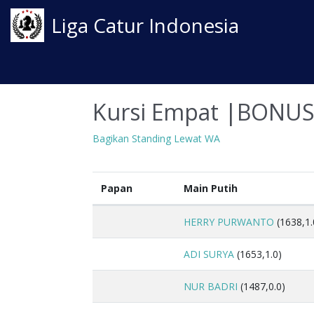
Liga Catur Indonesia
Kursi Empat |BONUS
Bagikan Standing Lewat WA
Papan
Main Putih
HERRY PURWANTO
(1638,1.
ADI SURYA
(1653,1.0)
NUR BADRI
(1487,0.0)