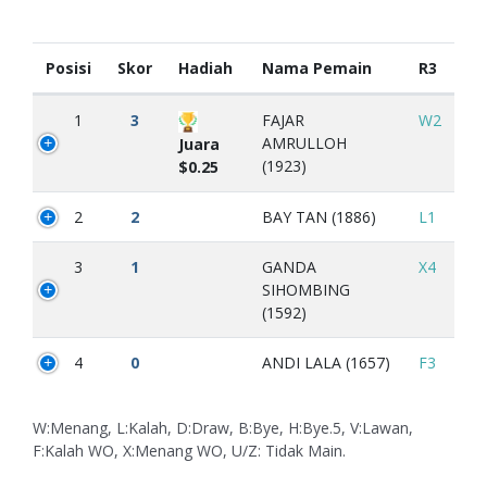
Posisi
Skor
Hadiah
Nama Pemain
R3
1
3
FAJAR
W2
AMRULLOH
Juara
(1923)
$0.25
2
2
BAY TAN (1886)
L1
3
1
GANDA
X4
SIHOMBING
(1592)
4
0
ANDI LALA (1657)
F3
W:Menang, L:Kalah, D:Draw, B:Bye, H:Bye.5, V:Lawan,
F:Kalah WO, X:Menang WO, U/Z: Tidak Main.