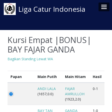
Tog
Liga Catur Indonesia
Kursi Empat |BONUS|
BAY FAJAR GANDA
Bagikan Standing Lewat WA
Papan
Main Putih
Main Hitam
Hasil
ANDI LALA
FAJAR
0-1
(1657,0.0)
AMRULLOH
(1923,2.0)
BAY TAN
GANDA
1-0