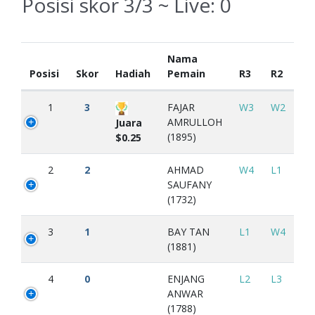
Posisi skor 3/3 ~ Live:
0
Nama
Posisi
Skor
Hadiah
Pemain
R3
R2
1
3
FAJAR
W3
W2
AMRULLOH
Juara
(1895)
$0.25
2
2
AHMAD
W4
L1
SAUFANY
(1732)
3
1
BAY TAN
L1
W4
(1881)
4
0
ENJANG
L2
L3
ANWAR
(1788)