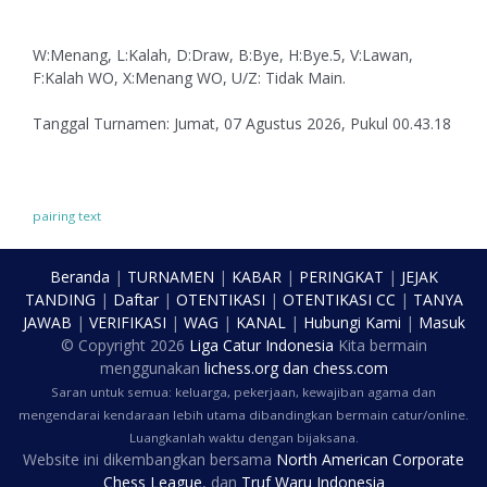
W:Menang, L:Kalah, D:Draw, B:Bye, H:Bye.5, V:Lawan,
F:Kalah WO, X:Menang WO, U/Z: Tidak Main.
Tanggal Turnamen: Jumat, 07 Agustus 2026, Pukul 00.43.18
pairing text
Beranda
|
TURNAMEN
|
KABAR
|
PERINGKAT
|
JEJAK
TANDING
|
Daftar
|
OTENTIKASI
|
OTENTIKASI CC
|
TANYA
JAWAB
|
VERIFIKASI
|
WAG
|
KANAL
|
Hubungi Kami
|
Masuk
© Copyright
2026
Liga Catur Indonesia
Kita bermain
menggunakan
lichess.org
dan
chess.com
Saran untuk semua: keluarga, pekerjaan, kewajiban agama dan
mengendarai kendaraan lebih utama dibandingkan bermain catur/online.
Luangkanlah waktu dengan bijaksana.
Website ini dikembangkan bersama
North American Corporate
Chess League
, dan
Truf Waru Indonesia