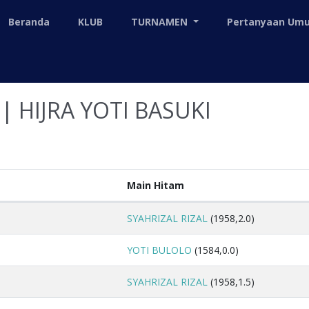
Beranda
KLUB
TURNAMEN
Pertanyaan U
| HIJRA YOTI BASUKI
Main Hitam
SYAHRIZAL RIZAL
(1958,2.0)
YOTI BULOLO
(1584,0.0)
SYAHRIZAL RIZAL
(1958,1.5)