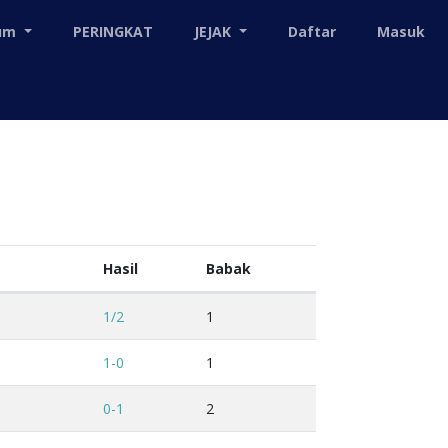
mum
PERINGKAT
JEJAK
Daftar
Masuk
Hasil
Babak
1/2
1
1-0
1
0-1
2