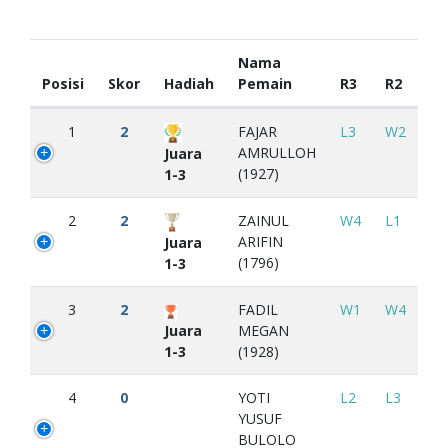
Nama
Posisi
Skor
Hadiah
Pemain
R3
R2
1
2
FAJAR
L3
W2
AMRULLOH
Juara
(1927)
1-3
2
2
ZAINUL
W4
L1
ARIFIN
Juara
(1796)
1-3
3
2
FADIL
W1
W4
Juara
MEGAN
1-3
(1928)
4
0
YOTI
L2
L3
YUSUF
BULOLO