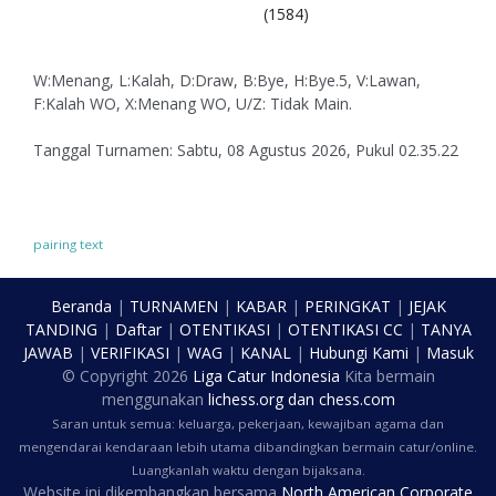
(1584)
W:Menang, L:Kalah, D:Draw, B:Bye, H:Bye.5, V:Lawan,
F:Kalah WO, X:Menang WO, U/Z: Tidak Main.
Tanggal Turnamen: Sabtu, 08 Agustus 2026, Pukul 02.35.22
pairing text
Beranda
|
TURNAMEN
|
KABAR
|
PERINGKAT
|
JEJAK
TANDING
|
Daftar
|
OTENTIKASI
|
OTENTIKASI CC
|
TANYA
JAWAB
|
VERIFIKASI
|
WAG
|
KANAL
|
Hubungi Kami
|
Masuk
© Copyright
2026
Liga Catur Indonesia
Kita bermain
menggunakan
lichess.org
dan
chess.com
Saran untuk semua: keluarga, pekerjaan, kewajiban agama dan
mengendarai kendaraan lebih utama dibandingkan bermain catur/online.
Luangkanlah waktu dengan bijaksana.
Website ini dikembangkan bersama
North American Corporate