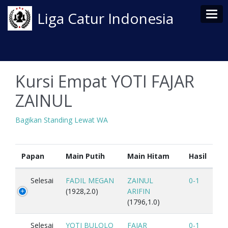
Tog
Liga Catur Indonesia
Kursi Empat YOTI FAJAR
ZAINUL
Bagikan Standing Lewat WA
Papan
Main Putih
Main Hitam
Hasil
Selesai
FADIL MEGAN
ZAINUL
0-1
(1928,2.0)
ARIFIN
(1796,1.0)
Selesai
YOTI BULOLO
FAJAR
0-1