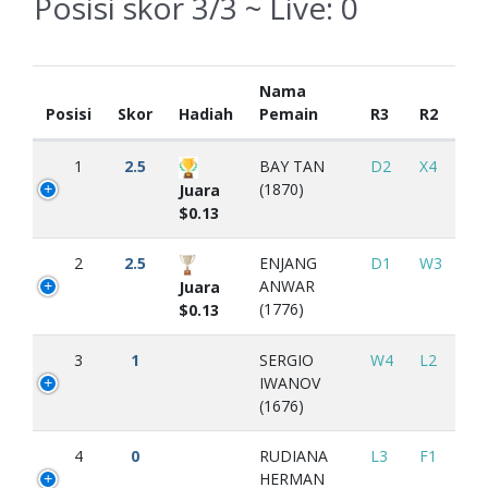
Posisi skor 3/3 ~ Live:
0
Nama
Posisi
Skor
Hadiah
Pemain
R3
R2
1
2.5
BAY TAN
D2
X4
(1870)
Juara
$0.13
2
2.5
ENJANG
D1
W3
ANWAR
Juara
(1776)
$0.13
3
1
SERGIO
W4
L2
IWANOV
(1676)
4
0
RUDIANA
L3
F1
HERMAN