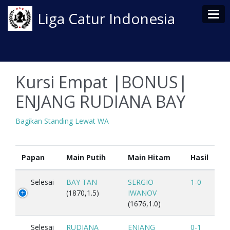
Tog
Liga Catur Indonesia
Kursi Empat |BONUS|
ENJANG RUDIANA BAY
Bagikan Standing Lewat WA
Papan
Main Putih
Main Hitam
Hasil
Selesai
BAY TAN
SERGIO
1-0
(1870,1.5)
IWANOV
(1676,1.0)
Selesai
RUDIANA
ENJANG
0-1