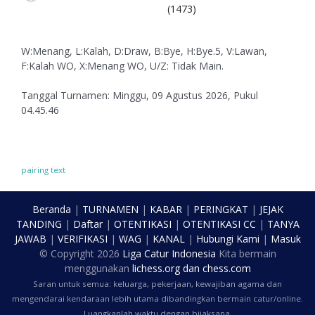
(1473)
W:Menang, L:Kalah, D:Draw, B:Bye, H:Bye.5, V:Lawan,
F:Kalah WO, X:Menang WO, U/Z: Tidak Main.
Tanggal Turnamen: Minggu, 09 Agustus 2026, Pukul
04.45.46
pairing text
Beranda
|
TURNAMEN
|
KABAR
|
PERINGKAT
|
JEJAK
TANDING
|
Daftar
|
OTENTIKASI
|
OTENTIKASI CC
|
TANYA
JAWAB
|
VERIFIKASI
|
WAG
|
KANAL
|
Hubungi Kami
|
Masuk
© Copyright
2026
Liga Catur Indonesia
Kita bermain
menggunakan
lichess.org
dan
chess.com
Saran untuk semua: keluarga, pekerjaan, kewajiban agama dan
mengendarai kendaraan lebih utama dibandingkan bermain catur/online.
Luangkanlah waktu dengan bijaksana.