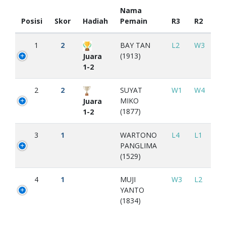
Nama
Posisi
Skor
Hadiah
Pemain
R3
R2
1
2
BAY TAN
L2
W3
(1913)
Juara
1-2
2
2
SUYAT
W1
W4
MIKO
Juara
(1877)
1-2
3
1
WARTONO
L4
L1
PANGLIMA
(1529)
4
1
MUJI
W3
L2
YANTO
(1834)