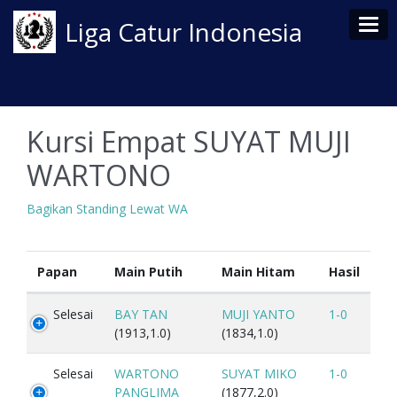
Tog
Liga Catur Indonesia
Kursi Empat SUYAT MUJI
WARTONO
Bagikan Standing Lewat WA
Papan
Main Putih
Main Hitam
Hasil
Selesai
BAY TAN
MUJI YANTO
1-0
(1913,1.0)
(1834,1.0)
Selesai
WARTONO
SUYAT MIKO
1-0
PANGLIMA
(1877,2.0)