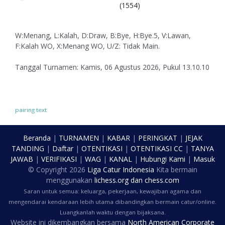
(1554)
W:Menang, L:Kalah, D:Draw, B:Bye, H:Bye.5, V:Lawan,
F:Kalah WO, X:Menang WO, U/Z: Tidak Main.
Tanggal Turnamen: Kamis, 06 Agustus 2026, Pukul 13.10.10
pairing text
Beranda
|
TURNAMEN
|
KABAR
|
PERINGKAT
|
JEJAK
TANDING
|
Daftar
|
OTENTIKASI
|
OTENTIKASI CC
|
TANYA
JAWAB
|
VERIFIKASI
|
WAG
|
KANAL
|
Hubungi Kami
|
Masuk
© Copyright
2026
Liga Catur Indonesia
Kita bermain
menggunakan
lichess.org
dan
chess.com
Saran untuk semua: keluarga, pekerjaan, kewajiban agama dan
mengendarai kendaraan lebih utama dibandingkan bermain catur/online.
Luangkanlah waktu dengan bijaksana.
Website ini dikembangkan bersama
North American Corporate