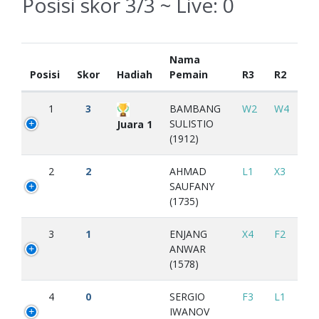
Posisi skor 3/3 ~ Live:
0
Nama
Posisi
Skor
Hadiah
Pemain
R3
R2
1
3
BAMBANG
W2
W4
SULISTIO
Juara 1
(1912)
2
2
AHMAD
L1
X3
SAUFANY
(1735)
3
1
ENJANG
X4
F2
ANWAR
(1578)
4
0
SERGIO
F3
L1
IWANOV