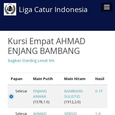
Tog
Liga Catur Indonesia
Kursi Empat AHMAD
ENJANG BAMBANG
Bagikan Standing Lewat WA
Papan
Main Putih
Main Hitam
Hasil
Selesai
ENJANG
BAMBANG
0-1F
ANWAR
SULISTIO
(1578,1.0)
(1912,2.0)
Selesai
AHMAD
SERGIO
1-0