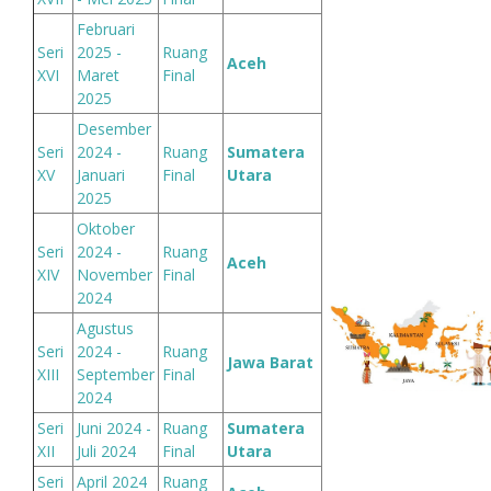
Februari
Seri
2025 -
Ruang
Aceh
XVI
Maret
Final
2025
Desember
Seri
2024 -
Ruang
Sumatera
XV
Januari
Final
Utara
2025
Oktober
Seri
2024 -
Ruang
Aceh
XIV
November
Final
2024
Agustus
Seri
2024 -
Ruang
Jawa Barat
XIII
September
Final
2024
Seri
Juni 2024 -
Ruang
Sumatera
XII
Juli 2024
Final
Utara
Seri
April 2024
Ruang