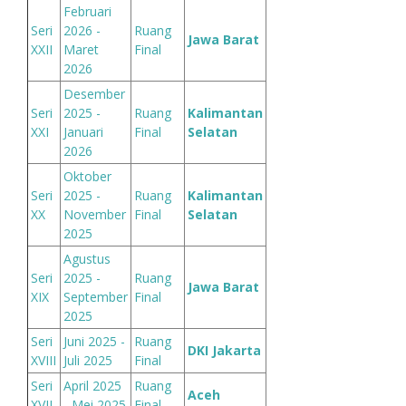
Februari
Seri
2026 -
Ruang
Jawa Barat
XXII
Maret
Final
2026
Desember
Seri
2025 -
Ruang
Kalimantan
XXI
Januari
Final
Selatan
2026
Oktober
Seri
2025 -
Ruang
Kalimantan
XX
November
Final
Selatan
2025
Agustus
Seri
2025 -
Ruang
Jawa Barat
XIX
September
Final
2025
Seri
Juni 2025 -
Ruang
DKI Jakarta
XVIII
Juli 2025
Final
Seri
April 2025
Ruang
Aceh
XVII
- Mei 2025
Final