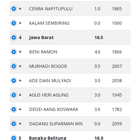
+
CENRA NAPITUPULU
1.0
1865
+
KALAM SEMBIRING
0.0
1000
4
Jawa Barat
16.5
+
BENI RAMON
4.0
1806
+
MURHADI BOGOR
3.5
2007
+
ADE DIAN MULYADI
3.0
2058
+
AGUS HERI AGUNG
3.0
1945
+
DEDEI AANG KOSWARA
3.0
1782
+
DADANG SUPARMAN WN
0.0
2059
5
Bangka Belitung
16.0