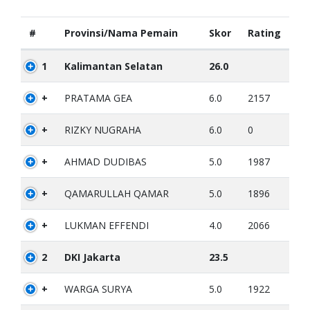
#
Provinsi/Nama Pemain
Skor
Rating
1
Kalimantan Selatan
26.0
+
PRATAMA GEA
6.0
2157
+
RIZKY NUGRAHA
6.0
0
+
AHMAD DUDIBAS
5.0
1987
+
QAMARULLAH QAMAR
5.0
1896
+
LUKMAN EFFENDI
4.0
2066
2
DKI Jakarta
23.5
+
WARGA SURYA
5.0
1922