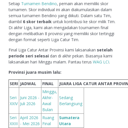
Setiap
Turnamen Bendino
, pemain akan memiliki skor
turnamen. Skor individual ini akan diakumulasikan dalam
semua turnamen Bendino yang diikuti. Dalam satu Tim,
diambil
6 skor terbaik
untuk kontribusi ke skor milik Tim.
Di akhir Liga, kami akan mengadakan tournamen final
dengan melibatkan 8 provinsi yang memiliki skor tertinggi
dengan format seperti Liga Catur Tim.
Final Liga Catur Antar Provinsi kami laksanakan
setelah
periode seri selesai
dan di akhir pekan. Biasanya kami
laksanakan hari Minggu malam. Pantau terus
WAG LCI
.
Provinsi juara musim lalu:
SERI
JADWAL
FINAL
JUARA LIGA CATUR ANTAR PROVIN
Minggu,
Seri
Juni 2026 -
Akhir-
Sedang
XXIV
Juli 2026
Awal
Berlangsung
Bulan
Seri
April 2026
Ruang
Sumatera
XXIII
- Mei 2026
Final
Utara