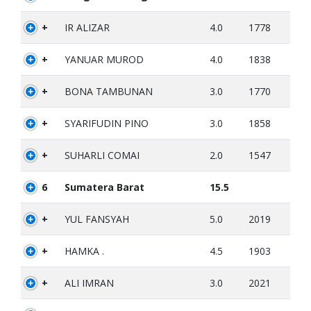
+
IR ALIZAR
4.0
1778
+
YANUAR MUROD
4.0
1838
+
BONA TAMBUNAN
3.0
1770
+
SYARIFUDIN PINO
3.0
1858
+
SUHARLI COMAI
2.0
1547
6
Sumatera Barat
15.5
+
YUL FANSYAH
5.0
2019
+
HAMKA .
4.5
1903
+
ALI IMRAN
3.0
2021