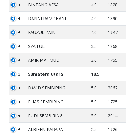
+
BINTANG AFSA
4.0
1828
+
DANNI RAMDHANI
4.0
1890
+
FAUZUL ZAINI
4.0
1947
+
SYAIFUL .
3.5
1868
+
AMIR MAHMUD
3.0
1755
3
Sumatera Utara
18.5
+
DAVID SEMBIRING
5.0
2062
+
ELIAS SEMBIRING
5.0
1725
+
RUDI SEMBIRING
5.0
2014
+
ALBIFEN PARAPAT
2.5
1926