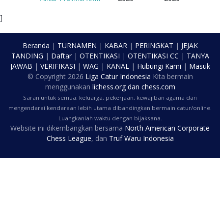
]
Beranda
|
TURNAMEN
|
KABAR
|
PERINGKAT
|
JEJAK
TANDING
|
Daftar
|
OTENTIKASI
|
OTENTIKASI CC
|
TANYA
JAWAB
|
VERIFIKASI
|
WAG
|
KANAL
|
Hubungi Kami
|
Masuk
© Copyright
2026
Liga Catur Indonesia
Kita bermain
menggunakan
lichess.org
dan
chess.com
Saran untuk semua: keluarga, pekerjaan, kewajiban agama dan
mengendarai kendaraan lebih utama dibandingkan bermain catur/online.
Luangkanlah waktu dengan bijaksana.
Website ini dikembangkan bersama
North American Corporate
Chess League
, dan
Truf Waru Indonesia