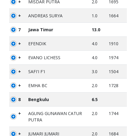
+
MISDAR PUTRA
2.0
1695
+
ANDREAS SURYA
1.0
1664
7
Jawa Timur
13.0
+
EFENDIK
4.0
1910
+
EVANO LICHESS
4.0
1974
+
SAFI'I F'I
3.0
1504
+
EMHA BC
2.0
1728
8
Bengkulu
6.5
+
AGUNG GUNAWAN CATUR
2.0
1744
PUTRA
+
JUMARI JUMARI
2.0
1684