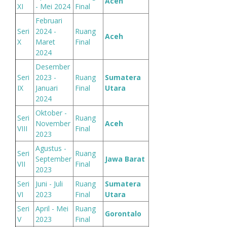
Aceh
XI
- Mei 2024
Final
Februari
Seri
2024 -
Ruang
Aceh
X
Maret
Final
2024
Desember
Seri
2023 -
Ruang
Sumatera
IX
Januari
Final
Utara
2024
Oktober -
Seri
Ruang
November
Aceh
VIII
Final
2023
Agustus -
Seri
Ruang
September
Jawa Barat
VII
Final
2023
Seri
Juni - Juli
Ruang
Sumatera
VI
2023
Final
Utara
Seri
April - Mei
Ruang
Gorontalo
V
2023
Final