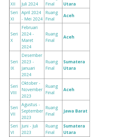
XII
Juli 2024
Final
Utara
Seri
April 2024
Ruang
Aceh
XI
- Mei 2024
Final
Februari
Seri
2024 -
Ruang
Aceh
X
Maret
Final
2024
Desember
Seri
2023 -
Ruang
Sumatera
IX
Januari
Final
Utara
2024
Oktober -
Seri
Ruang
November
Aceh
VIII
Final
2023
Agustus -
Seri
Ruang
September
Jawa Barat
VII
Final
2023
Seri
Juni - Juli
Ruang
Sumatera
VI
2023
Final
Utara