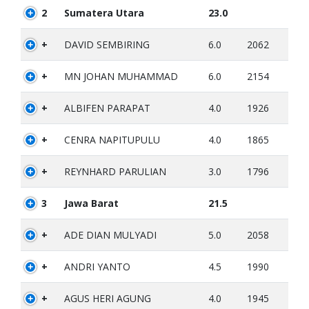
2
Sumatera Utara
23.0
+
DAVID SEMBIRING
6.0
2062
+
MN JOHAN MUHAMMAD
6.0
2154
+
ALBIFEN PARAPAT
4.0
1926
+
CENRA NAPITUPULU
4.0
1865
+
REYNHARD PARULIAN
3.0
1796
3
Jawa Barat
21.5
+
ADE DIAN MULYADI
5.0
2058
+
ANDRI YANTO
4.5
1990
+
AGUS HERI AGUNG
4.0
1945