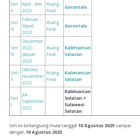
Seri
April - Mei
Ruang
Gorontalo
V
2023
Final
Februari -
Seri
Ruang
Maret
Gorontalo
IV
Final
2023
Desember
Seri
2022 -
Ruang
Kalimantan
III
Januari
Final
Selatan
2023
Oktober -
Seri
Ruang
Kalimantan
November
II
Final
Selatan
2022
Kalimantan
Juli -
Seri
Selatan +
September
I
Sulawesi
2022
Selatan
Seri ini berlangsung mulai tanggal
10 Agustus 2025
sampai
dengan
10 Agustus 2025