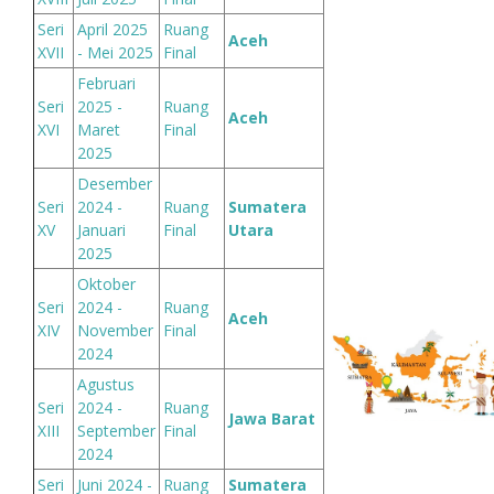
Seri
April 2025
Ruang
Aceh
XVII
- Mei 2025
Final
Februari
Seri
2025 -
Ruang
Aceh
XVI
Maret
Final
2025
Desember
Seri
2024 -
Ruang
Sumatera
XV
Januari
Final
Utara
2025
Oktober
Seri
2024 -
Ruang
Aceh
XIV
November
Final
2024
Agustus
Seri
2024 -
Ruang
Jawa Barat
XIII
September
Final
2024
Seri
Juni 2024 -
Ruang
Sumatera