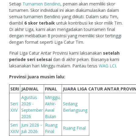
Setiap
Turnamen Bendino
, pemain akan memiliki skor
turnamen. Skor individual ini akan diakumulasikan dalam
semua turnamen Bendino yang diikuti. Dalam satu Tim,
diambil
6 skor terbaik
untuk kontribusi ke skor milik Tim.
Di akhir Liga, kami akan mengadakan tournamen final
dengan melibatkan 8 provinsi yang memiliki skor tertinggi
dengan format seperti Liga Catur Tim.
Final Liga Catur Antar Provinsi kami laksanakan
setelah
periode seri selesai
dan di akhir pekan. Biasanya kami
laksanakan hari Minggu malam. Pantau terus
WAG LCI
.
Provinsi juara musim lalu:
SERI
JADWAL
FINAL
JUARA LIGA CATUR ANTAR PROVIN
Agustus
Minggu,
Seri
2026 -
Akhir-
Sedang
XXV
September
Awal
Berlangsung
2026
Bulan
Seri
Juni 2026 -
Ruang
Ruang Final
XXIV
Juli 2026
Final