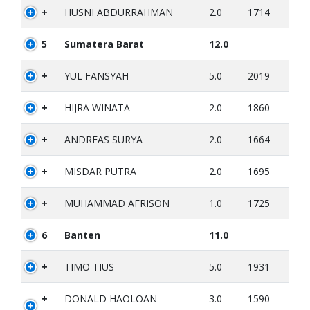
+
HUSNI ABDURRAHMAN
2.0
1714
5
Sumatera Barat
12.0
+
YUL FANSYAH
5.0
2019
+
HIJRA WINATA
2.0
1860
+
ANDREAS SURYA
2.0
1664
+
MISDAR PUTRA
2.0
1695
+
MUHAMMAD AFRISON
1.0
1725
6
Banten
11.0
+
TIMO TIUS
5.0
1931
+
DONALD HAOLOAN
3.0
1590