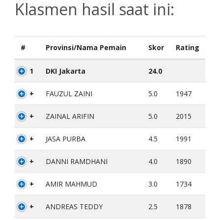
Klasmen hasil saat ini:
#
Provinsi/Nama Pemain
Skor
Rating
1
DKI Jakarta
24.0
+
FAUZUL ZAINI
5.0
1947
+
ZAINAL ARIFIN
5.0
2015
+
JASA PURBA
4.5
1991
+
DANNI RAMDHANI
4.0
1890
+
AMIR MAHMUD
3.0
1734
+
ANDREAS TEDDY
2.5
1878