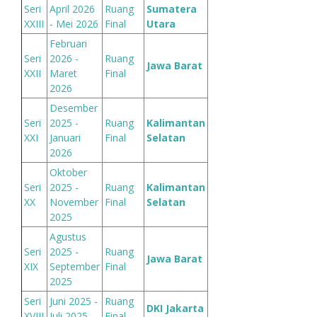
Seri
April 2026
Ruang
Sumatera
XXIII
- Mei 2026
Final
Utara
Februari
Seri
2026 -
Ruang
Jawa Barat
XXII
Maret
Final
2026
Desember
Seri
2025 -
Ruang
Kalimantan
XXI
Januari
Final
Selatan
2026
Oktober
Seri
2025 -
Ruang
Kalimantan
XX
November
Final
Selatan
2025
Agustus
Seri
2025 -
Ruang
Jawa Barat
XIX
September
Final
2025
Seri
Juni 2025 -
Ruang
DKI Jakarta
XVIII
Juli 2025
Final