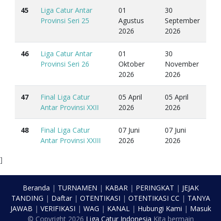
45
Liga Catur Antar
01
30
Provinsi Seri 25
Agustus
September
2026
2026
46
Liga Catur Antar
01
30
Provinsi Seri 26
Oktober
November
2026
2026
47
Final Liga Catur
05 April
05 April
Antar Provinsi XXII
2026
2026
48
Final Liga Catur
07 Juni
07 Juni
Antar Provinsi XXIII
2026
2026
]
Beranda
|
TURNAMEN
|
KABAR
|
PERINGKAT
|
JEJAK
TANDING
|
Daftar
|
OTENTIKASI
|
OTENTIKASI CC
|
TANYA
JAWAB
|
VERIFIKASI
|
WAG
|
KANAL
|
Hubungi Kami
|
Masuk
© Copyright
2026
Liga Catur Indonesia
Kita bermain