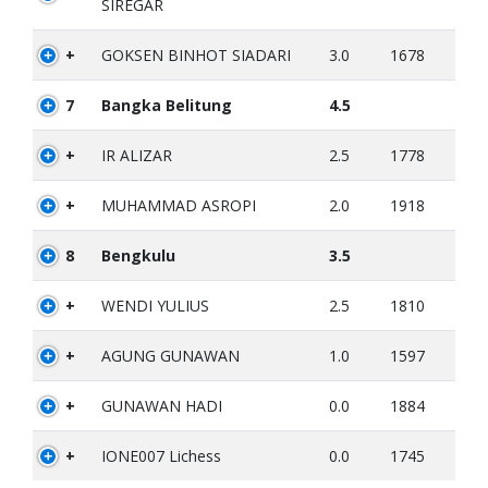
SIREGAR
+
GOKSEN BINHOT SIADARI
3.0
1678
7
Bangka Belitung
4.5
+
IR ALIZAR
2.5
1778
+
MUHAMMAD ASROPI
2.0
1918
8
Bengkulu
3.5
+
WENDI YULIUS
2.5
1810
+
AGUNG GUNAWAN
1.0
1597
+
GUNAWAN HADI
0.0
1884
+
IONE007 Lichess
0.0
1745