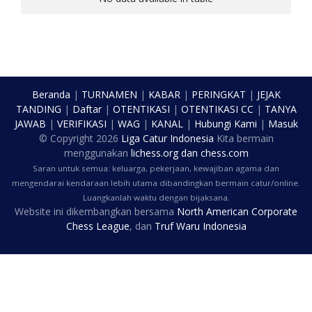
Beranda
|
TURNAMEN
|
KABAR
|
PERINGKAT
|
JEJAK
TANDING
|
Daftar
|
OTENTIKASI
|
OTENTIKASI CC
|
TANYA
JAWAB
|
VERIFIKASI
|
WAG
|
KANAL
|
Hubungi Kami
|
Masuk
© Copyright
2026
Liga Catur Indonesia
Kita bermain
menggunakan
lichess.org
dan
chess.com
Saran untuk semua: keluarga, pekerjaan, kewajiban agama dan
mengendarai kendaraan lebih utama dibandingkan bermain catur/online.
Luangkanlah waktu dengan bijaksana.
Website ini dikembangkan bersama
North American Corporate
Chess League
, dan
Truf Waru Indonesia