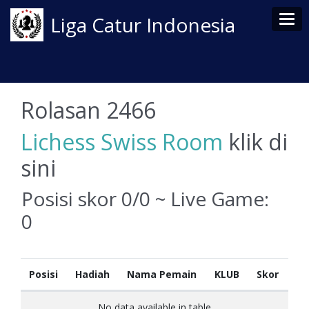
Tog
Liga Catur Indonesia
Rolasan 2466
Lichess Swiss Room
klik di
sini
Posisi skor 0/0 ~ Live Game:
0
Posisi
Hadiah
Nama Pemain
KLUB
Skor
No data available in table