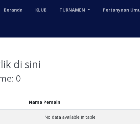
Beranda
KLUB
TURNAMEN
Pertanyaan U
lik di sini
ame:
0
Nama Pemain
No data available in table