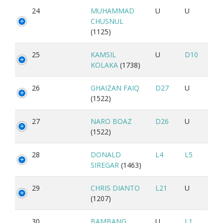
24
MUHAMMAD
U
U
CHUSNUL
(1125)
25
KAMSIL
U
D10
KOLAKA
(1738)
26
GHAIZAN FAIQ
D27
U
(1522)
27
NARO BOAZ
D26
U
(1522)
28
DONALD
L4
L5
SIREGAR
(1463)
29
CHRIS DIANTO
L21
U
(1207)
30
BAMBANG
U
L1