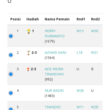
0
Posisi
Hadiah
Nama Pemain
Rnd1
Rnd2
1
1
HERRY
W13
W30
PURWANTO
(1679)
2
2-3
AZHARI GANI
L18
W31
(1564)
3
2-3
ADE INDRA
U
B
TRIANSYAH
(992)
4
NUR BADRI
W28
U
(1483)
5
THANDIO
W11
W28