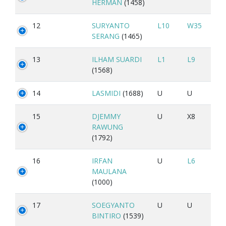
HERMAN
(1458)
12
SURYANTO
L10
W35
SERANG
(1465)
13
ILHAM SUARDI
L1
L9
(1568)
14
LASMIDI
(1688)
U
U
15
DJEMMY
U
X8
RAWUNG
(1792)
16
IRFAN
U
L6
MAULANA
(1000)
17
SOEGYANTO
U
U
BINTIRO
(1539)