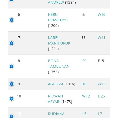
ANDREW
(1394)
6
HERU
B
W16
PRASETIYO
(1206)
7
KAREL
U
W11
MANIHURUK
(1444)
8
BONA
F9
F15
TAMBUNAN
(1753)
9
AGUS ZA
(1816)
X8
W13
10
RIDWAN
W12
D25
ASYARI
(1473)
11
RUDIANA
L5
L7