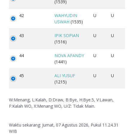
(1539)
42
WAHYUDIN
U
U
USWAH
(1535)
43
IPIK SOPIAN
U
U
(1516)
44
NOVA AFANDY
U
U
(1441)
45
ALI YUSUF
U
U
(1215)
W:Menang, L:Kalah, D:Draw, B:Bye, H:Bye.5, V:Lawan,
F:Kalah WO, X:Menang WO, U/Z: Tidak Main.
Waktu sekarang: Jumat, 07 Agustus 2026, Pukul 11.24.31
WIB