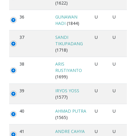
(1622)
36
GUNAWAN
U
U
HADI
(1844)
37
SANDI
U
U
TIKUPADANG
(1718)
38
ARIS
U
U
RUSTIYANTO
(1699)
39
IRYOS YOSS
U
U
(1577)
40
AHMAD PUTRA
U
U
(1565)
41
ANDRE CAHYA
U
U