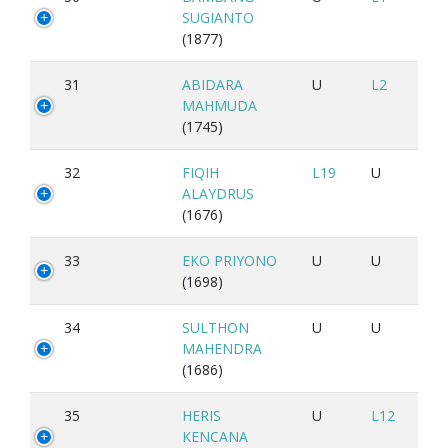
SUGIANTO
(1877)
31
ABIDARA
U
L2
MAHMUDA
(1745)
32
FIQIH
L19
U
ALAYDRUS
(1676)
33
EKO PRIYONO
U
U
(1698)
34
SULTHON
U
U
MAHENDRA
(1686)
35
HERIS
U
L12
KENCANA