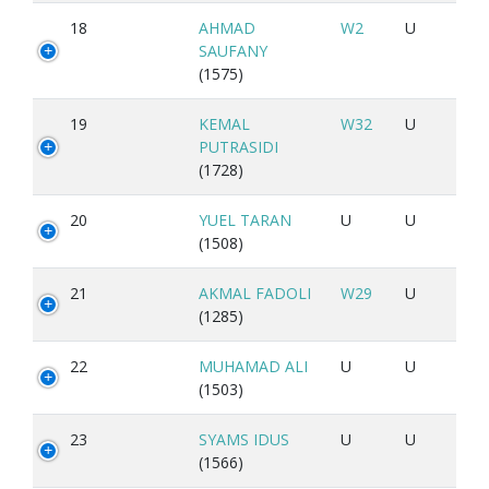
18
AHMAD
W2
U
SAUFANY
(1575)
19
KEMAL
W32
U
PUTRASIDI
(1728)
20
YUEL TARAN
U
U
(1508)
21
AKMAL FADOLI
W29
U
(1285)
22
MUHAMAD ALI
U
U
(1503)
23
SYAMS IDUS
U
U
(1566)