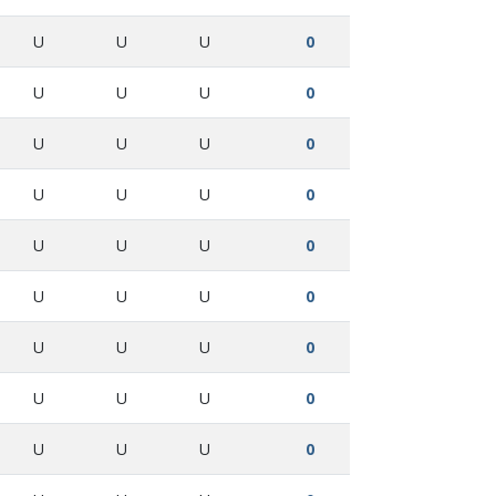
U
U
U
0
U
U
U
0
U
U
U
0
U
U
U
0
U
U
U
0
U
U
U
0
U
U
U
0
U
U
U
0
U
U
U
0