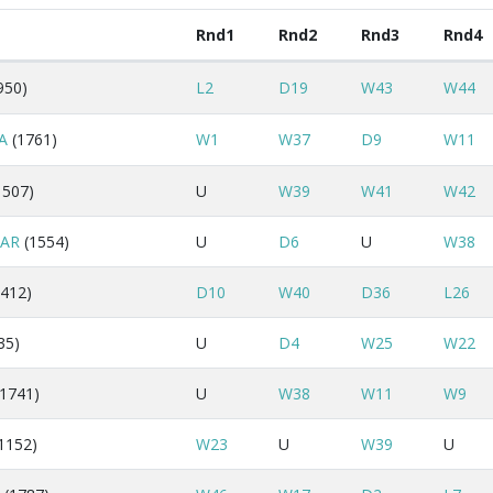
Rnd1
Rnd2
Rnd3
Rnd4
950)
L2
D19
W43
W44
A
(1761)
W1
W37
D9
W11
1507)
U
W39
W41
W42
AR
(1554)
U
D6
U
W38
412)
D10
W40
D36
L26
35)
U
D4
W25
W22
1741)
U
W38
W11
W9
1152)
W23
U
W39
U