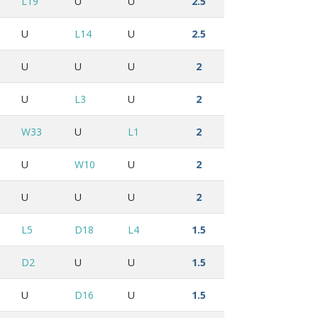
L19
U
U
2.5
U
L14
U
2.5
U
U
U
2
U
L3
U
2
W33
U
L1
2
U
W10
U
2
U
U
U
2
L5
D18
L4
1.5
D2
U
U
1.5
U
D16
U
1.5