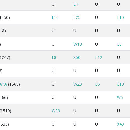
U
D1
U
U
1450)
L16
L25
U
L10
18)
U
U
U
U
)
U
W13
U
L6
1247)
L8
X50
F12
U
3)
U
U
U
U
AYA
(1668)
U
W20
L6
L13
566)
U
U
U
W5
(1519)
W33
U
U
U
1535)
U
U
U
X49