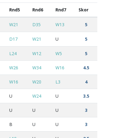
Rnd5
Rnd6
Rnd7
Skor
W21
D35
W13
5
D17
W21
U
5
L24
W12
W5
5
W26
W34
W16
4.5
W16
W20
L3
4
U
W24
U
3.5
U
U
U
3
B
U
U
3