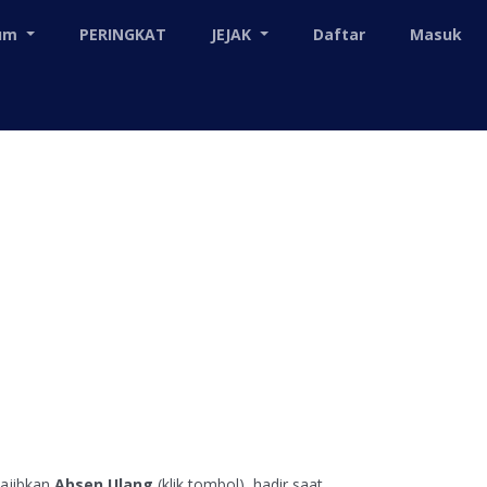
mum
PERINGKAT
JEJAK
Daftar
Masuk
ajibkan
Absen Ulang
(klik tombol), hadir saat