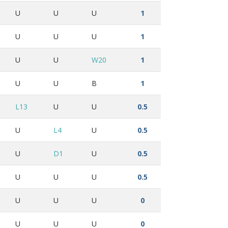
U
U
U
1
U
U
U
1
U
U
W20
1
U
U
B
1
L13
U
U
0.5
U
L4
U
0.5
U
D1
U
0.5
U
U
U
0.5
U
U
U
0
U
U
U
0