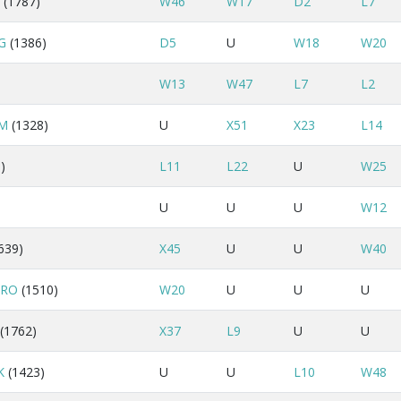
(1787)
W46
W17
D2
L7
G
(1386)
D5
U
W18
W20
W13
W47
L7
L2
M
(1328)
U
X51
X23
L14
)
L11
L22
U
W25
U
U
U
W12
639)
X45
U
U
W40
IRO
(1510)
W20
U
U
U
(1762)
X37
L9
U
U
K
(1423)
U
U
L10
W48