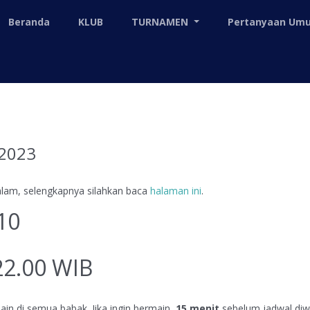
Beranda
KLUB
TURNAMEN
Pertanyaan U
 2023
alam, selengkapnya silahkan baca
halaman ini
.
10
22.00 WIB
in di semua babak. Jika ingin bermain,
15 menit
sebelum jadwal diw