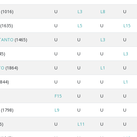
(1016)
U
L3
L8
U
(1635)
U
L5
U
L15
TANTO
(1465)
U
U
L3
U
45)
U
U
U
L3
TO
(1864)
U
U
L1
U
844)
U
U
U
L1
F15
U
U
U
(1798)
L9
U
U
U
6)
U
L11
U
U