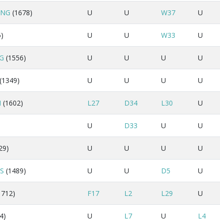
ING
(1678)
U
U
W37
U
)
U
U
W33
U
G
(1556)
U
U
U
U
(1349)
U
U
U
U
N
(1602)
L27
D34
L30
U
)
U
D33
U
U
29)
U
U
U
U
S
(1489)
U
U
D5
U
1712)
F17
L2
L29
U
4)
U
L7
U
L4