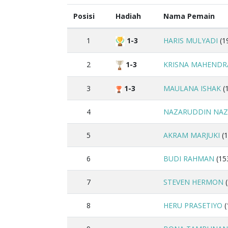
Posisi
Hadiah
Nama Pemain
1
1-3
HARIS MULYADI
(1
2
1-3
KRISNA MAHENDR
3
1-3
MAULANA ISHAK
(
4
NAZARUDDIN NAZ
5
AKRAM MARJUKI
(1
6
BUDI RAHMAN
(15
7
STEVEN HERMON
(
8
HERU PRASETIYO
(