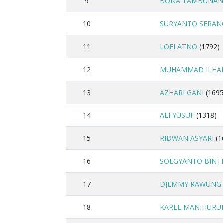
9
BONA TAMBUNAN
10
SURYANTO SERAN
11
LOFI ATNO
(1792)
12
MUHAMMAD ILHA
13
AZHARI GANI
(1695
14
ALI YUSUF
(1318)
15
RIDWAN ASYARI
(1
16
SOEGYANTO BINT
17
DJEMMY RAWUNG
18
KAREL MANIHURU