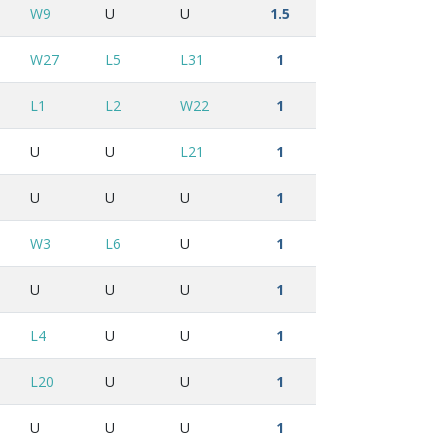
W9
U
U
1.5
W27
L5
L31
1
L1
L2
W22
1
U
U
L21
1
U
U
U
1
W3
L6
U
1
U
U
U
1
L4
U
U
1
L20
U
U
1
U
U
U
1